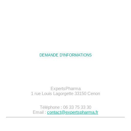
Nous sommes à votre écoute pour vous
apporter
des réponses techniques et des conseils sur
votre projet.
DEMANDE D'INFORMATIONS
ExpertsPharma
1 rue Louis Lagorgette 33150 Cenon
Téléphone : 06 33 75 33 30
Email :
contact@expertspharma.fr