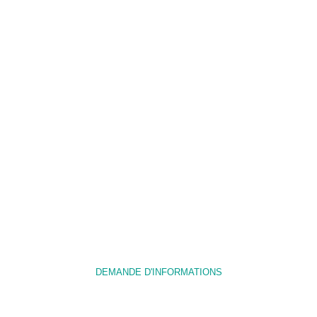
Vous avez un projet ?
Nous sommes à votre écoute pour vous
apporter
des réponses techniques et des conseils sur
votre projet.
DEMANDE D'INFORMATIONS