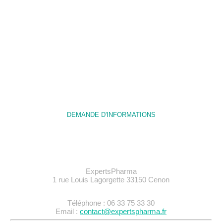
Nous sommes à votre écoute pour vous
apporter
des réponses techniques et des conseils sur
votre projet.
DEMANDE D'INFORMATIONS
ExpertsPharma
1 rue Louis Lagorgette 33150 Cenon
Téléphone : 06 33 75 33 30
Email :
contact@expertspharma.fr